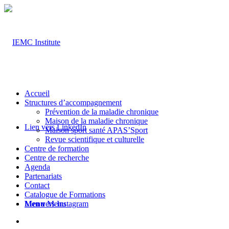
Accueil
Structures d’accompagnement
Prévention de la maladie chronique
Maison de la maladie chronique
Lien vers LinkedIn
Maison sport santé APAS’Sport
Revue scientifique et culturelle
Centre de formation
Centre de recherche
Agenda
Partenariats
Contact
Catalogue de Formations
Lien vers Instagram
Menu
Menu