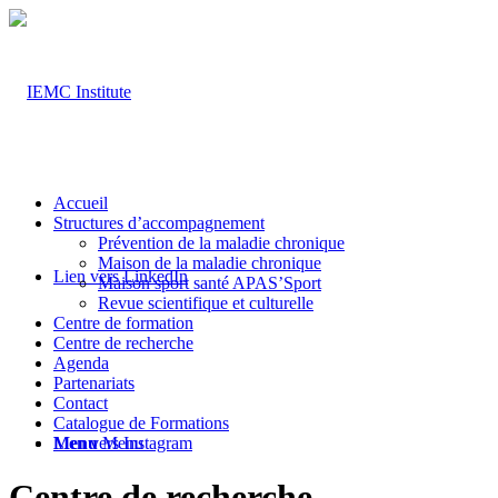
Accueil
Structures d’accompagnement
Prévention de la maladie chronique
Maison de la maladie chronique
Lien vers LinkedIn
Maison sport santé APAS’Sport
Revue scientifique et culturelle
Centre de formation
Centre de recherche
Agenda
Partenariats
Contact
Catalogue de Formations
Lien vers Instagram
Menu
Menu
Centre de recherche