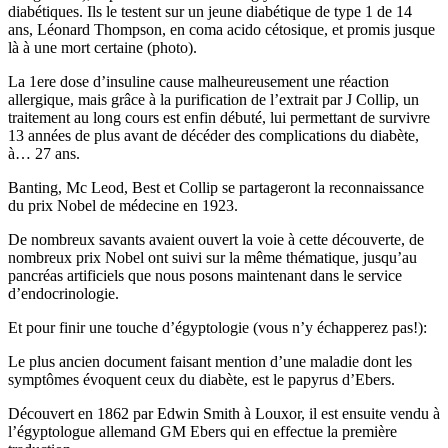
diabétiques. Ils le testent sur un jeune diabétique de type 1 de 14
ans, Léonard Thompson, en coma acido cétosique, et promis jusque
là à une mort certaine (photo).
La 1ere dose d’insuline cause malheureusement une réaction
allergique, mais grâce à la purification de l’extrait par J Collip, un
traitement au long cours est enfin débuté, lui permettant de survivre
13 années de plus avant de décéder des complications du diabète,
à… 27 ans.
Banting, Mc Leod, Best et Collip se partageront la reconnaissance
du prix Nobel de médecine en 1923.
De nombreux savants avaient ouvert la voie à cette découverte, de
nombreux prix Nobel ont suivi sur la même thématique, jusqu’au
pancréas artificiels que nous posons maintenant dans le service
d’endocrinologie.
Et pour finir une touche d’égyptologie (vous n’y échapperez pas!):
Le plus ancien document faisant mention d’une maladie dont les
symptômes évoquent ceux du diabète, est le papyrus d’Ebers.
Découvert en 1862 par Edwin Smith à Louxor, il est ensuite vendu à
l’égyptologue allemand GM Ebers qui en effectue la première