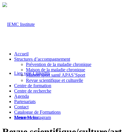
Accueil
Structures d’accompagnement
Prévention de la maladie chronique
Maison de la maladie chronique
Lien vers LinkedIn
Maison sport santé APAS’Sport
Revue scientifique et culturelle
Centre de formation
Centre de recherche
Agenda
Partenariats
Contact
Catalogue de Formations
Lien vers Instagram
Menu
Menu
Revue scientifique/culture/art